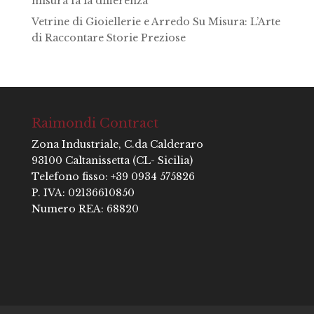
misura fa la differenza
Vetrine di Gioiellerie e Arredo Su Misura: L’Arte
di Raccontare Storie Preziose
Raimondi Contract
Zona Industriale, C.da Calderaro
93100 Caltanissetta (CL- Sicilia)
Telefono fisso: +39 0934 575826
P. IVA: 02136610850
Numero REA: 68820