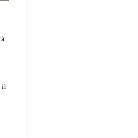
tà
 il