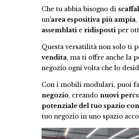
Che tu abbia bisogno di
scaffa
un’
area espositiva più ampia
,
assemblati
e
ridisposti
per ott
Questa versatilità non solo ti
vendita
, ma ti offre anche la 
negozio ogni volta che lo desid
Con i mobili modulari, puoi 
negozio
, creando
nuovi perco
potenziale del tuo spazio co
tuo negozio in uno spazio accog