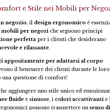
fort e Stile nei Mobili per Nego
un negozio
, il
design ergonomico
è essenzi
I
mobili per negozi
che seguono principi
zione perfetta
per i clienti che desiderano
cevole e rilassante
.
ti appositamente per adattarsi al corpo
ono il benessere dei clienti durante le loro
lo una questione di comfort!
he aggiungere uno stile unico ed emoziona
nee fluide
e
sinuose
, i
colori accattivanti
e 
ergonomici possono trasmettere un
senso d