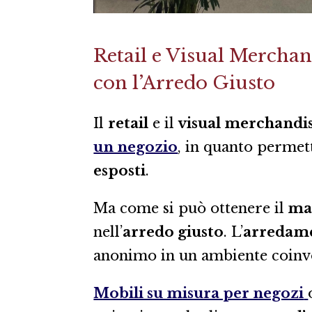
Retail e Visual Merchan
con l’Arredo Giusto
Il
retail
e il
visual merchandi
un negozio
, in quanto perme
esposti
.
Ma come si può ottenere il
mas
nell’
arredo giusto
. L’
arredam
anonimo in un ambiente coinvo
Mobili su misura per negozi