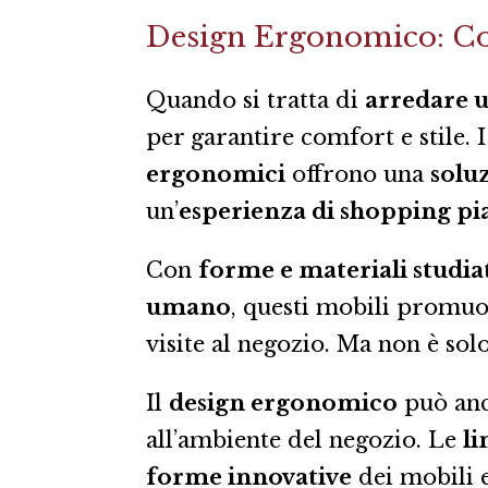
Design Ergonomico: Com
Quando si tratta di
arredare 
per garantire comfort e stile. 
ergonomici
offrono una
solu
un’
esperienza di shopping pia
Con
forme e materiali studia
umano
, questi mobili promuov
visite al negozio. Ma non è so
Il
design ergonomico
può anc
all’ambiente del negozio. Le
li
forme innovative
dei mobili 