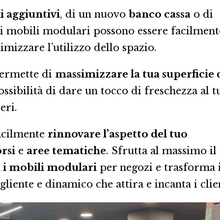
li aggiuntivi
, di un nuovo
banco cassa
o di
 i mobili modulari possono essere facilment
imizzare l’utilizzo dello spazio.
 permette di
massimizzare la tua superficie 
possibilità di dare un tocco di freschezza al t
eri.
facilmente
rinnovare l’aspetto del tuo
rsi
e
aree tematiche
. Sfrutta al massimo il
n i mobili modulari
per negozi e trasforma i
liente e dinamico che attira e incanta i clien