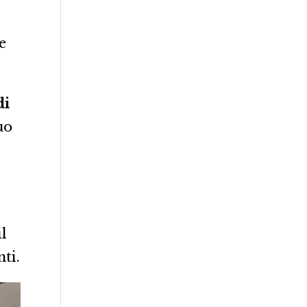
e
di
uo
l
ti.