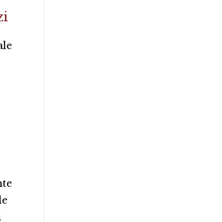
zi
ale
nte
le
i